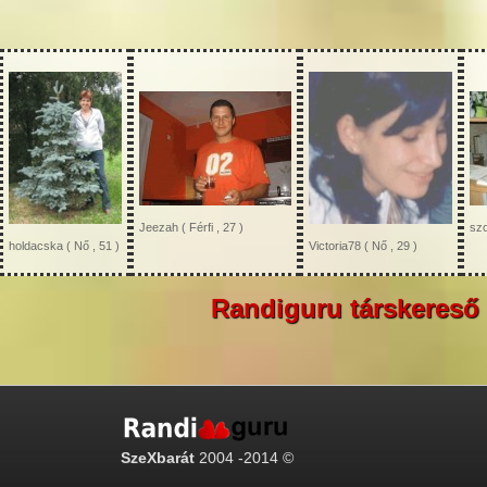
Jeezah ( Férfi , 27 )
szo
holdacska ( Nő , 51 )
Victoria78 ( Nő , 29 )
Randiguru társkereső 
SzeXbarát
2004 -2014 ©