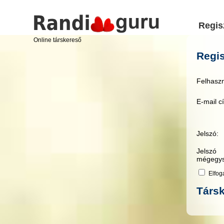
Regis
Online társkereső
Regis
Felhaszn
E-mail c
Jelszó:
Jelszó
mégegys
Elfo
Társk